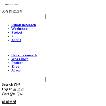
LOG IN
로그인
Urban Research
Workshop
Project
Shop
About
Urban Research
Workshop
Project
Shop
About
Search
검색
Log In
로그인
Cart
장바구니
마블로켓